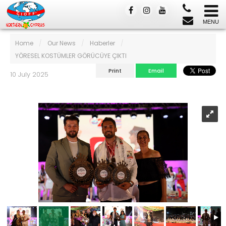
Home
/
Our News
/
Haberler
/
YÖRESEL KOSTÜMLER GÖRÜCÜYE ÇIKTI
Print
Email
10 July 2025