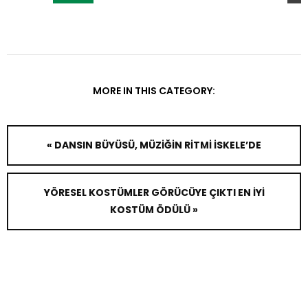
MORE IN THIS CATEGORY:
« DANSIN BÜYÜSÜ, MÜZİĞİN RİTMİ İSKELE’DE
YÖRESEL KOSTÜMLER GÖRÜCÜYE ÇIKTI EN İYİ
KOSTÜM ÖDÜLÜ »