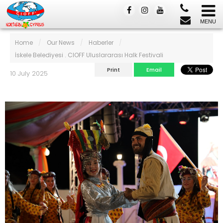
Home
/
Our News
/
Haberler
/
İskele Belediyesi . CIOFF Uluslararası Halk Festivali
Print
Email
10 July 2025